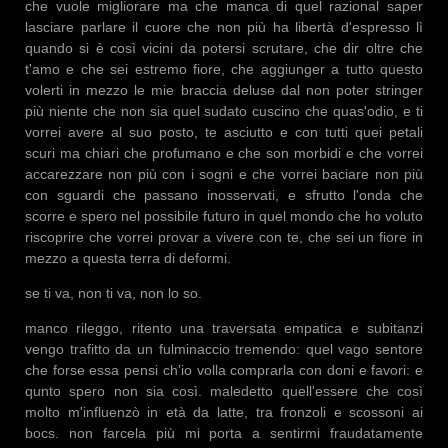
che vuole migliorare ma che manca di quel razional saper
lasciare parlare il cuore che non più ha libertà d'espresso lì
quando si è così vicini da potersi scrutare, che dir oltre che
t'amo e che sei estremo fiore, che aggiunger a tutto questo
volerti in mezzo le mie braccia deluse dal non poter stringer
più niente che non sia quel sudato cuscino che quas'odio, e ti
vorrei avere al suo posto, te asciutto e con tutti quei petali
scuri ma chiari che profumano e che son morbidi e che vorrei
accarezzare non più con i sogni e che vorrei baciare non più
con sguardi che passano inosservati, e sfrutto l'onda che
scorre e spero nel possibile futuro in quel mondo che ho voluto
riscoprire che vorrei provar a vivere con te, che sei un fiore in
mezzo a questa terra di deformi.
se ti va, non ti va, non lo so.
manco rileggo, ritento una traversata empatica e subitanzi
vengo trafitto da un fulminaccio tremendo: quel vago sentore
che forse essa pensi ch'io volla comprarla con doni e favori: e
qunto spero non sia così. maledetto quell'essere che così
molto m'influenzò in età da latte, tra fronzoli e scossoni ai
bocs. non farcela più mi porta a sentirmi fraudatamente