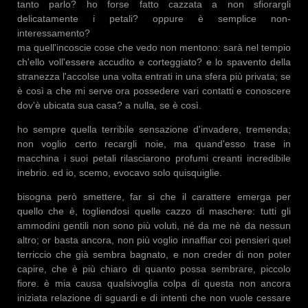
tanto parlo? ho forse fatto cazzata a non sfiorargli
delicatamente i petali? oppure è semplice non-
interessam
ma quell'incoscie cose che vedo non mentono: sarà nel tempio
ch'ello voll'essere accudito e corteggiato? e lo spavento della
stranezza l'accolse una volta entrati in una sfera più privata; se
è così a che mi serve ora possedere vari contatti e conoscere
dov'è ubicata sua casa? a nulla, se è così.
ho sempre quella terribile sensazione d'invadere, tremenda;
non voglio certo recargli noie, ma quand'esso trase in
macchina i suoi petali rilasciarono profumi creanti incredibile
inebrio. ed io, scemo, evocavo solo quisquiglie.
bisogna però smettere, far si che il carattere emerga per
quello che è, togliendosi quelle cazzo di maschere: tutti gli
ammodini gentili non sono più voluti, né da me nè da nessun
altro; or basta ancora, non più voglio innaffiar coi pensieri quel
terriccio che già sembra bagnato, e non creder di non poter
capire, che è più chiaro di quanto possa sembrare, piccolo
fiore. è mia causa qualsivoglia colpa di questa non ancora
iniziata relazione di sguardi e di intenti che non vuole cessare