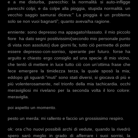
e a me disturba, parecchio: la normalità si auto-infligge
parecchi colpi, e da colpe alla pioggia, stupida normalità. un
vecchio saggio samurai diceva:" La pioggia è un problema
solo se non vuoi bagnarti"; quanto aveva/ha ragione.
enniente: sono depresso ma appagato/rilassato. il mio piccolo
fiore ha dato segni positivissimi(secondo mio personale punto
di vista non assoluto) due giorni fa; tutto ciò permette di poter
essere depresso-con-sorriso, sperante per futuro. forse ha
arguito e chiesto ergo consiglio ad una specie di mio vicino,
che tentò di mettere in luce tutto ciò con un'ottima frase che
fece emergere la timidezza terza, la quale sposò la mia;
eddopo gli sguardi "muti" sono stati diversi, si giocava di più e
più volenterosamente, nel trionfo della mia tachicardia. occhi
meravigliosi mi rivelano per la seconda volta il loro colore:
meraviglia.
poi aspetto un momento.
pesto un merda: mi rallento e faccio un grossissimo respiro.
ok: ora c'ho nuovi possibili archi di vedute, quando la rivedrò
spero sarò meglio in grado di afferrare i suoi sorrisi, la