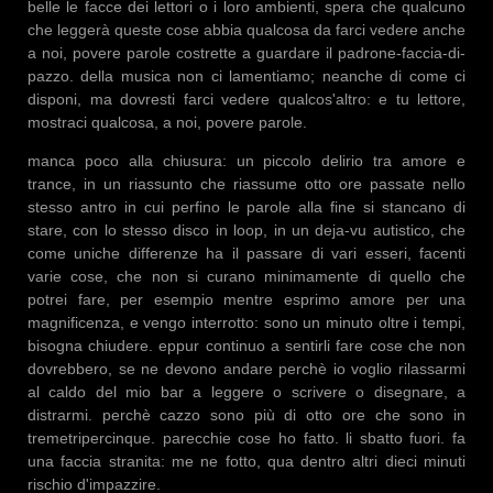
belle le facce dei lettori o i loro ambienti, spera che qualcuno
che leggerà queste cose abbia qualcosa da farci vedere anche
a noi, povere parole costrette a guardare il padrone-faccia-di-
pazzo. della musica non ci lamentiamo; neanche di come ci
disponi, ma dovresti farci vedere qualcos'altro: e tu lettore,
mostraci qualcosa, a noi, povere parole.
manca poco alla chiusura: un piccolo delirio tra amore e
trance, in un riassunto che riassume otto ore passate nello
stesso antro in cui perfino le parole alla fine si stancano di
stare, con lo stesso disco in loop, in un deja-vu autistico, che
come uniche differenze ha il passare di vari esseri, facenti
varie cose, che non si curano minimamente di quello che
potrei fare, per esempio mentre esprimo amore per una
magnificenza, e vengo interrotto: sono un minuto oltre i tempi,
bisogna chiudere. eppur continuo a sentirli fare cose che non
dovrebbero, se ne devono andare perchè io voglio rilassarmi
al caldo del mio bar a leggere o scrivere o disegnare, a
distrarmi. perchè cazzo sono più di otto ore che sono in
tremetripercinque. parecchie cose ho fatto. li sbatto fuori. fa
una faccia stranita: me ne fotto, qua dentro altri dieci minuti
rischio d'impazzire.