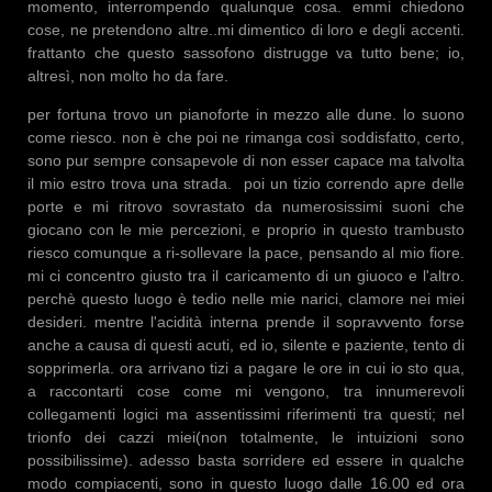
momento, interrompendo qualunque cosa. emmi chiedono
cose, ne pretendono altre..mi dimentico di loro e degli accenti.
frattanto che questo sassofono distrugge va tutto bene; io,
altresì, non molto ho da fare.
per fortuna trovo un pianoforte in mezzo alle dune. lo suono
come riesco. non è che poi ne rimanga così soddisfatto, certo,
sono pur sempre consapevole di non esser capace ma talvolta
il mio estro trova una strada. poi un tizio correndo apre delle
porte e mi ritrovo sovrastato da numerosissimi suoni che
giocano con le mie percezioni, e proprio in questo trambusto
riesco comunque a ri-sollevare la pace, pensando al mio fiore.
mi ci concentro giusto tra il caricamento di un giuoco e l'altro.
perchè questo luogo è tedio nelle mie narici, clamore nei miei
desideri. mentre l'acidità interna prende il sopravvento forse
anche a causa di questi acuti, ed io, silente e paziente, tento di
sopprimerla. ora arrivano tizi a pagare le ore in cui io sto qua,
a raccontarti cose come mi vengono, tra innumerevoli
collegamenti logici ma assentissimi riferimenti tra questi; nel
trionfo dei cazzi miei(non totalmente, le intuizioni sono
possibilissime). adesso basta sorridere ed essere in qualche
modo compiacenti, sono in questo luogo dalle 16.00 ed ora