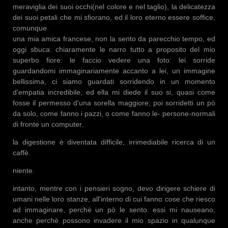
meraviglia dei suoi occhi(nel colore e nel taglio), la delicatezza
dei suoi petali che mi sfiorano, ed il loro eterno essere soffice,
comunque.
una mia amica francese, non la sento da parecchio tempo, ed
oggi sbuca: chiaramente le narro tutto a proposito del mio
superbo fiore: le faccio vedere una foto: lei sorride
guardandomi immaginariamente accanto a lei, un immagine
bellissima, ci siamo guardati sorridendo in un momento
d'empatia incredibile, ed ella mi diede il suo si, quasi come
fosse il permesso d'una sorella maggiore; poi sorridetti un pò
da solo, come fanno i pazzi, o come fanno le- persone-normali
di fronte un computer.
la digestione è diventata difficile, irrimediabile ricerca di un
caffè.
niente.
intanto, mentre con i pensieri sogno, devo dirigere schiere di
umani nelle loro stanze, all'interno di cui fanno cose che riesco
ad immaginare, perchè un pò le sento. essi mi nauseano,
anche perchè possono invadere il mio spazio in qualunque