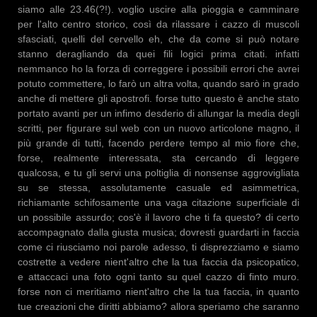
siamo alle 23.46(?!). voglio uscire alla pioggia e camminare
per l'alto centro storico, così da rilassare i cazzo di muscoli
sfasciati, quelli del cervello eh, che da come si può notare
stanno deragliando da quei fili logici prima citati. infatti
nemmanco ho la forza di correggere i possibili errori che avrei
potuto commettere, lo farò un altra volta, quando sarò in grado
anche di mettere gli apostrofi. forse tutto questo è anche stato
portato avanti per un infimo desderio di allungar la media degli
scritti, per figurare sul web con un nuovo articolone magno, il
più grande di tutti, facendo perdere tempo al mio fiore che,
forse, realmente interessata, sta cercando di leggere
qualcosa, e tu gli servi una poltiglia di nonsense aggrovigliata
su se stessa, assolutamente casuale ed asimmetrica,
richiamante schifosamente una vaga citazione superficiale di
un possibile assurdo; cos'è il lavoro che ti fa questo? di certo
accompagnato dalla giusta musica; dovresti guardarti in faccia
come ci riusciamo noi parole adesso, ti disprezziamo e siamo
costrette a vedere nient'altro che la tua faccia da psicopatico,
e attaccaci una foto ogni tanto su quel cazzo di finto muro.
forse non ci meritiamo nient'altro che la tua faccia, in quanto
tue creazioni che diritti abbiamo? allora speriamo che saranno