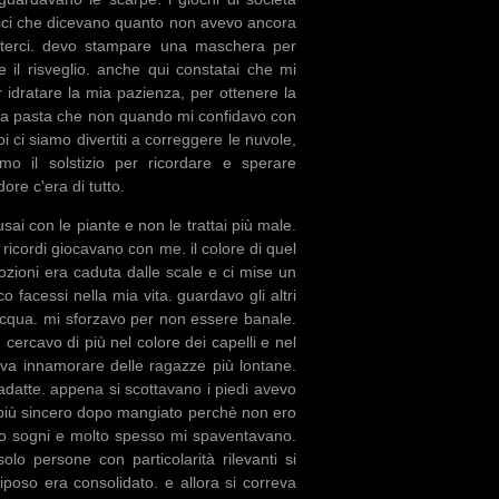
 amici che dicevano quanto non avevo ancora
terci. devo stampare una maschera per
e il risveglio. anche qui constatai che mi
 idratare la mia pazienza, per ottenere la
 la pasta che non quando mi confidavo con
i ci siamo divertiti a correggere le nuvole,
amo il solstizio per ricordare e sperare
ore c'era di tutto.
cusai con le piante e non le trattai più male.
 ricordi giocavano con me. il colore di quel
ozioni era caduta dalle scale e ci mise un
o facessi nella mia vita. guardavo gli altri
 acqua. mi sforzavo per non essere banale.
 cercavo di più nel colore dei capelli e nel
eva innamorare delle ragazze più lontane.
datte. appena si scottavano i piedi avevo
o più sincero dopo mangiato perchè non ero
loro sogni e molto spesso mi spaventavano.
olo persone con particolarità rilevanti si
 riposo era consolidato. e allora si correva