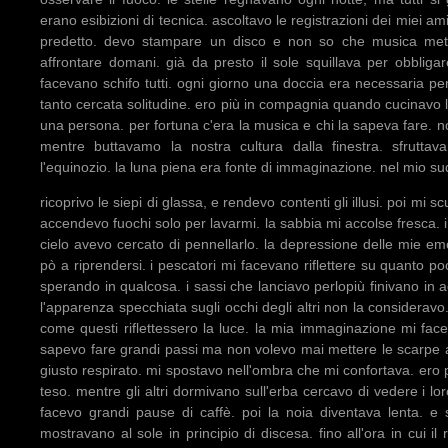
erano esibizioni di tecnica. ascoltavo le registrazioni dei miei
predetto. devo stampare un disco e non so che musica met
affrontare domani. già da presto il sole squillava per obbligar
facevano schifo tutti. ogni giorno una doccia era necessaria per
tanto cercata solitudine. ero più in compagnia quando cucinavo
una persona. per fortuna c'era la musica e chi la sapeva fare. no
mentre buttavamo la nostra cultura dalla finestra. sfruttav
l'equinozio. la luna piena era fonte di immaginazione. nel mio sud
ricoprivo le siepi di glassa, e rendevo contenti gli illusi. poi mi s
accendevo fuochi solo per lavarmi. la sabbia mi accolse fresca. i
cielo avevo cercato di pennellarlo. la depressione delle mie em
pò a riprendersi. i pescatori mi facevano riflettere su quanto poc
sperando in qualcosa. i sassi che lanciavo perlopiù finivano in
l'apparenza specchiata sugli occhi degli altri non la consideravo.
come questi riflettessero la luce. la mia immaginazione mi fac
sapevo fare grandi passi ma non volevo mai mettere le scarpe a
giusto respirato. mi spostavo nell'ombra che mi confortava. er
teso. mentre gli altri dormivano sull'erba cercavo di vedere i 
facevo grandi pause di caffè. poi la noia diventava lenta. e s
mostravano al sole in principio di discesa. fino all'ora in cui il