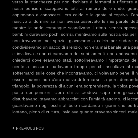
verso la stanchezza per non rischiare di fermarsi a riflettere a
nostri pensieri. scappavano tutti al rumore delle onde. gua
aspiravano a conoscersi. era caldo e la gente si copriva. l'e
riuscivo a dormire se non avessi osservato le mie parole dette
mentre le onde comunque scandivano il ritmo. venivo spesso in
bambini duravano pochi sorrisi. mentivamo sulla nostra età per
non trovavano mai spazio. giocavamo a calcio per sudare ed
condividevamo un sacco di silenzio. non era mai banale una pass
ci invidiava e non ci curavamo dei suoi lamenti. non andavamo 
chiederci dove eravamo stati. sottolineavamo l'importanza dei
niente a nessuno. parlavamo troppo per chi ascoltava al ma
soffermarci sulle cose che incontravamo. ci volevamo bene. il 
essere buono. non c'era motivo di fermarsi lì a porsi domande
triangolo. la poverezza di alcuni era sorprendente. la tipica pove
posto dei pensieri. c'era chi si credeva capo. noi giocava
disturbavano. stavamo abbracciati con l'umidità attorno. ci lecc
guardavamo negli occhi al buio ricordando i giorni che purt
lontano, pieno di cultura, invidiava quanto eravamo sinceri. male
PREVIOUS POST
Post
navigation