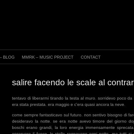
 – BLOG
MMRK – MUSIC PROJECT
CONTACT
salire facendo le scale al contrar
tentavo di liberarmi tirando la testa al muro. sorridevo poco da 
era stata prestata. era maggio e c'era quasi ancora la neve.
come sempre fantasticavo sul futuro. non sentivo bisogno di far
desideravo la notte. se era notte avevo timore del giorno d
boschi erano grandi, la loro energia immensamente sprecata
osservare il fuoco. le stelle regnavano ogni notte, ma tutti si