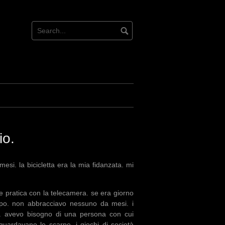
io.
mesi. la bicicletta era la mia fidanzata. mi
e pratica con la telecamera. se era giorno
opo. non abbracciavo nessuno da mesi. i
. avevo bisogno di una persona con cui
 guardavano le scarpe. i giochi di società