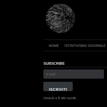
Skip
to
content
HOME
ISTINTIVISMO GIOVANILE
SUBSCRIBE
e-
mail
ISCRIVITI
Unisciti a 8 altri iscritti