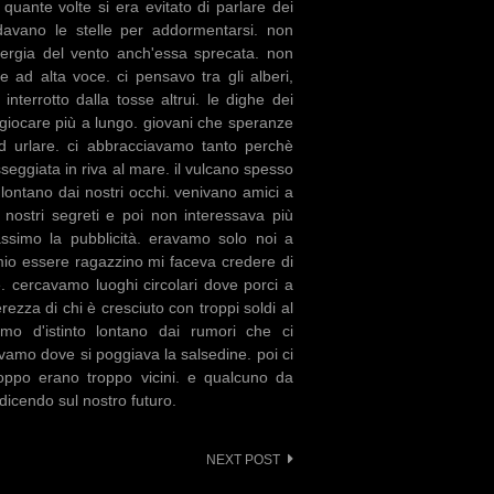
 quante volte si era evitato di parlare dei
rdavano le stelle per addormentarsi. non
nergia del vento anch'essa sprecata. non
 ad alta voce. ci pensavo tra gli alberi,
terrotto dalla tosse altrui. le dighe dei
 giocare più a lungo. giovani che speranze
 urlare. ci abbracciavamo tanto perchè
eggiata in riva al mare. il vulcano spesso
lontano dai nostri occhi. venivano amici a
 nostri segreti e poi non interessava più
ssimo la pubblicità. eravamo solo noi a
mio essere ragazzino mi faceva credere di
. cercavamo luoghi circolari dove porci a
rezza di chi è cresciuto con troppi soldi al
mo d'istinto lontano dai rumori che ci
avamo dove si poggiava la salsedine. poi ci
roppo erano troppo vicini. e qualcuno da
dicendo sul nostro futuro.
NEXT POST