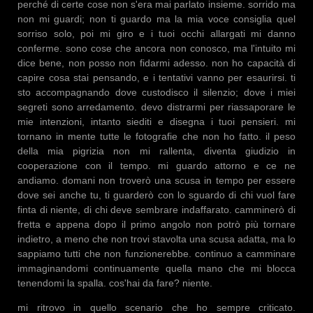
perché di certe cose non s'era mai parlato insieme. sorrido ma
non mi guardi; non ti guardo ma la mia voce consiglia quel
sorriso solo, poi mi giro e i tuoi occhi allargati mi danno
conferme. sono cose che ancora non conosco, ma l'intuito mi
dice bene, non posso non fidarmi adesso. non ho capacità di
capire cosa stai pensando, e i tentativi vanno per esaurirsi. ti
sto accompagnando dove custodisco il silenzio; dove i miei
segreti sono arredamento. devo distrarmi per riassaporare le
mie intenzioni, intanto siediti e disegna i tuoi pensieri. mi
tornano in mente tutte le fotografie che non ho fatto. il peso
della mia pigrizia non mi rallenta, diventa giudizio in
cooperazione con il tempo. mi guardo attorno e ce ne
andiamo. domani non troverò una scusa in tempo per essere
dove sei anche tu, ti guarderò con lo sguardo di chi vuol fare
finta di niente, di chi deve sembrare indaffarato. camminerò di
fretta e appena dopo il primo angolo non potrò più tornare
indietro, a meno che non trovi stavolta una scusa adatta, ma lo
sappiamo tutti che non funzionerebbe. continuo a camminare
immaginandomi continuamente quella mano che mi blocca
tenendomi la spalla. cos'hai da fare? niente.
mi ritrovo in quello scenario che ho sempre criticato.