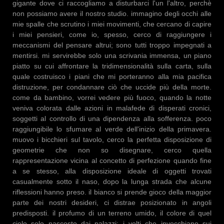
gigante dove ci raccogliamo a disturbarci l'un l'altro, perchè
non possiamo avere il nostro studio. immagino degli occhi alle
mie spalle che scrutino i miei movimenti, che cercano di capire
i miei pensieri, come io, spesso, cerco di raggiungere i
meccanismi del pensare altrui; sono tutti troppo impegnati a
mentirsi. mi servirebbe solo una scrivania immensa, un piano
piatto su cui affrontare la tridimensionalità sulla carta, sulla
quale costruisco i piani che mi porteranno alla mia pacifica
distruzione, per condannare ciò che uccide più della morte.
come da bambino, vorrei vedere più fuoco, quando la notte
veniva colorata dalle azioni in malafede di disperati cronici,
soggetti al controllo di una dipendenza alla sofferenza. poco
raggiungibile lo sfumare al verde dell'inizio della primavera.
muovo i bicchieri sul tavolo, cerco la perfetta disposizione di
geometrie che non so disegnare, cerco quella
rappresentazione vicina al concetto di perfezione quando fine
a se stesso, alla disposizione ideale di oggetti trovati
casualmente sotto il naso, dopo la lunga strada che alcune
riflessioni hanno preso. il bianco si prende gioco della maggior
parte dei nostri desideri, ci distrae posizionato in angoli
predisposti. il profumo di un terreno umido, il colore di quel
cielo solo nascosto dai palazzi; i volti che invecchiano sui