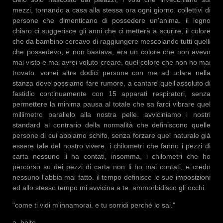
mezzi, tornando a casa alla stessa ora ogni giorno. collettivi di
persone che dimenticano di possedere un'anima. il legno
chiaro ci suggerisce gli anni che ci metterà a scurire, il colore
che da bambino cercavo di raggiungere mescolando tutti quelli
che possedevo, e non bastava, era un colore che non avevo
mai visto e mai avrei voluto creare, quel colore che non ho mai
trovato. vorrei altre dodici persone con me ad urlare nella
stanza dove possiamo fare rumore, a cantare quell'assoluto di
fastidio continuamente con 15 apparati respiratori, senza
permettere la minima pausa al totale che sa farci vibrare quel
millimetro parallelo alla nostra pelle. avviciniamo i nostri
standard al contrario della normalità che definiscono quelle
persone di cui abbiamo schifo, senza forzare quel naturale già
essere tale del nostro vivere. i chilometri che fanno i pezzi di
carta nessuno li ha contati, insomma, i chilometri che ho
percorso su dei pezzi di carta non li ho mai contati, e credo
nessuno l'abbia mai fatto. il tempo definisce le sue imposizioni
ed allo stesso tempo mi avvicina a te. ammorbidisco gli occhi.
"come ti vidi m'innamorai. e tu sorridi perché lo sai."
a. boito