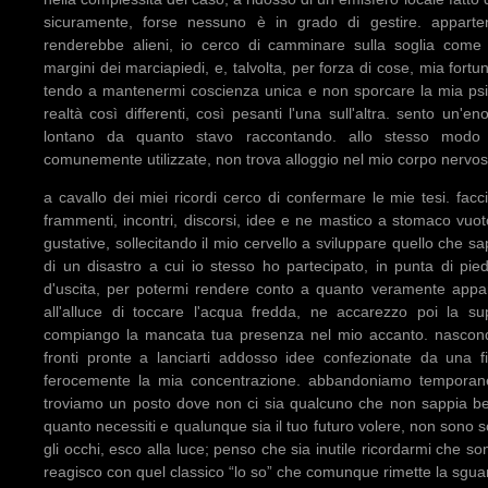
sicuramente, forse nessuno è in grado di gestire. apparten
renderebbe alieni, io cerco di camminare sulla soglia come 
margini dei marciapiedi, e, talvolta, per forza di cose, mia fortu
tendo a mantenermi coscienza unica e non sporcare la mia psic
realtà così differenti, così pesanti l'una sull'altra. sento un'
lontano da quanto stavo raccontando. allo stesso modo
comunemente utilizzate, non trova alloggio nel mio corpo nervos
a cavallo dei miei ricordi cerco di confermare le mie tesi. facc
frammenti, incontri, discorsi, idee e ne mastico a stomaco vuot
gustative, sollecitando il mio cervello a sviluppare quello che 
di un disastro a cui io stesso ho partecipato, in punta di pi
d'uscita, per potermi rendere conto a quanto veramente appa
all'alluce di toccare l'acqua fredda, ne accarezzo poi la sup
compiango la mancata tua presenza nel mio accanto. nascondo a
fronti pronte a lanciarti addosso idee confezionate da una f
ferocemente la mia concentrazione. abbandoniamo temporan
troviamo un posto dove non ci sia qualcuno che non sappia be
quanto necessiti e qualunque sia il tuo futuro volere, non sono sol
gli occhi, esco alla luce; penso che sia inutile ricordarmi che s
reagisco con quel classico “lo so” che comunque rimette la sguard