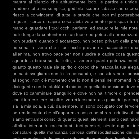
mantra al silenzio che abitualmente lodo. le particelle umide
rendono tutto più semplice, godibile. scopro l'abisso che si crea
riesco a convincermi di tutte le strade che non mi porterebb
regolari, cerco di capire cosa abita veramente quei spazi tra i 
mano e guardare i tuoi occhi parlarmi ed esaudire le mie note 
pelle funge da contenitore di un fuoco perpetuo alla presenza dell
non bruciarti quando ti accarezzo. non posso privarti della pr
personalità. vedo che i tuoi occhi provano a nascondere una 
all'anima. non trovo pace per non riuscire a capire cosa questo
sguardo a tirarsi su dal letto, a vedere quanto potenzialmente
quanto questo male sia spirito o corpo che intacca la tua eleg
prima di svegliarmi non ti stia pensando, e considerando i pensi
al sogno, non c'è momento che io non ti pensi nei momenti in c
dialogante con la totalità del mio io, in quella dimensione dove
dove so camminare tranquillo e dove non hai timore di prender
che il tuo esistere mi offre, vorrei lacrimare alla gioia del parte
sia la mia sola, a cui, da sempre, mi sono occupato con fervore.
ne rendo conto che all'apparenza possa sembrare riduttivo il m
siamo entrambi consci di quanto questi elementi siano cestinabili
all'altrui interiorità. raccontami i tuoi pensieri, niente oggi mi in
consolare quella mancanza corrosa dall'insoddisfazione dei rap
nella complessità del caso, a ridosso di un emisfero locale fatto 