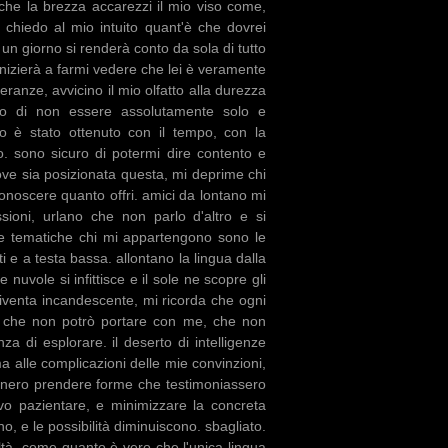
che la brezza accarezzi il mio viso come,
chiedo al mio intuito quant'è che dovrei
 un giorno si renderà conto da sola di tutto
inizierà a farmi vedere che lei è veramente
eranze, avvicino il mio olfatto alla durezza
onto di non essere assolutamente solo e
o è stato ottenuto con il tempo, con la
. sono sicuro di potermi dire contento e
ove sia posizionata questa, mi deprime chi
iconoscere quanto offri. amici da lontano mi
sioni, urlano che non parlo d'altro e si
 le tematiche chi mi appartengono sono le
i e a testa bassa. allontano la lingua dalla
 nuvole si infittisce e il sole ne scopre gli
i diventa incandescente, mi ricorda che ogni
ta che non potrò portare con me, che non
za di esplorare. il deserto di intelligenze
 alle complicazioni delle mie convinzioni,
o nero prendere forme che testimoniassero
vo pazientare, e minimizzare la concreta
o, e le possibilità diminuiscono. sbagliato.
ltà, come quanto è vero che l'unica lingua