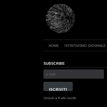
Skip
to
content
HOME
ISTINTIVISMO GIOVANILE
SUBSCRIBE
e-
mail
ISCRIVITI
Unisciti a 8 altri iscritti