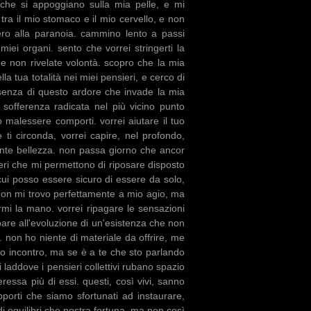
 che si appoggiano sulla mia pelle, e mi
 tra il mio stomaco e il mio cervello, e non
ero alla paranoia. cammino lento a passi
miei organi. sento che vorrei stringerti la
e non rivelate volontà. scopro che la mia
a tua totalità nei miei pensieri, e cerco di
esenza di questo ardore che invade la mia
sofferenza radicata nel più vicino punto
 malessere comporti. vorrei aiutare il tuo
 ti circonda, vorrei capire, nel profondo,
ante bellezza. non passa giorno che ancor
eri che mi permettono di riposare disposto
ui posso essere sicuro di essere da solo,
 non mi trovo perfettamente a mio agio, ma
mi la mano. vorrei ripagare le sensazioni
cipare all'evoluzione di un'esistenza che non
 non ho niente di materiale da offrire, me
io incontro, ma se è a te che sto parlando
 laddove i pensieri collettivi rubano spazio
teressa più di essi. questi, così vivi, sanno
porti che siamo sfortunati ad instaurare,
di equilibri che nostra fortuna, ma non così