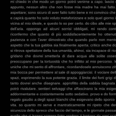
mi chiedo in che modo un giorno potrò venirne a capo. lascio 
appunto, nessun altro che non fosse mia madre ha mai fatto. 
aspettare; sono sicuro di aver fatto tutto bene e mi convinco che
e capirà quanto ho solo voluto metaforizzare e solo quel giorno 
vicina al mio ideale, e questo lo so per certo. do cibo alle mie sp
dell'aria. oppongo ad alcuni sorrisi obbligati, mi rendo c
riconfermo che quanto di più soddisfacentemente ho ottenut
pazienza e con l'aver dimostrato che quando parlo non mento
aspetto che la tua gabbia sia finalmente aperta. critico anche d
si ritrova spettatore della tua umanità, ahinoi, sia incapace di r
gridano che dovrei smetterla di dare acqua alle solite osses
preoccupano per la tortuosità che ho inflitto al mio percorso.
uniche che mi sento di affrontare, ricordandoselo annuiscono zitt
mia bocca per permettere al sale di appoggiarcisi. il vociare delle
spazi, esprimendo la sua potente grazia. il limite dei forti grig
tanto dovrei anche disegnare. approfitto della sabbia bagna
potrò rivalutare. sentieri selvaggi che affascinano la mia esigen
addormentante e costantemente sotto sedativo. provo e do forma
regalo gaudio a degli spazi bianchi che esigevano dello sporc
vita. so quanto mi serve e mantraticamente mi ripeto che de
sicurezza dello spreco che faccio del tempo, e le giornate passan
quello che ci hanno sempre fatto credere è lontano da ogni rea