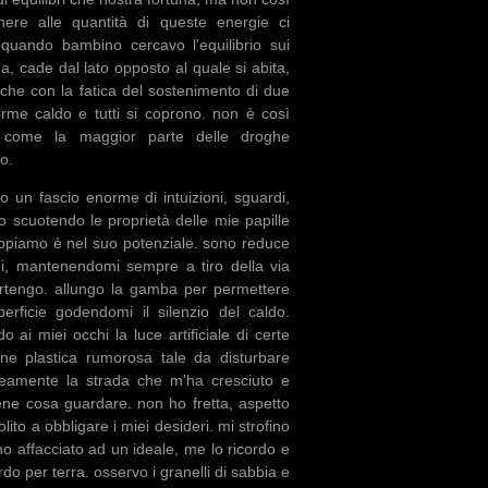
ere alle quantità di queste energie ci
quando bambino cercavo l'equilibrio sui
na, cade dal lato opposto al quale si abita,
he con la fatica del sostenimento di due
enorme caldo e tutti si coprono. non è così
 come la maggior parte delle droghe
o.
io un fascio enorme di intuizioni, sguardi,
o scuotendo le proprietà delle mie papille
sappiamo è nel suo potenziale. sono reduce
edi, mantenendomi sempre a tiro della via
rtengo. allungo la gamba per permettere
erficie godendomi il silenzio del caldo.
i miei occhi la luce artificiale di certe
ine plastica rumorosa tale da disturbare
eamente la strada che m'ha cresciuto e
ne cosa guardare. non ho fretta, aspetto
ito a obbligare i miei desideri. mi strofino
ono affacciato ad un ideale, me lo ricordo e
o per terra. osservo i granelli di sabbia e