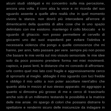
alcuni studi obbligati e mi concentro sulla mia percezione,
ancora una volta. il coro alza la voce e mi ricorda del suo
sguardo assente a quelle altre realtà che in quel momento
vivono la stanza. non dovrò più intercedere all'errore di
dimenticarmi della quantità di altre cose che in uno spazio
delimitato con me esistono. mantengo il collo bloccato e lo
sguardo di ghiaccio. non posso permettere al cervello di
giocarmi uno dei suoi espedienti per evitare l'istintiva e
necessaria violenza che pongo a quelle conoscenze che mi
hanno, per anni, fatto passare per vere. sempre più non posso
che basare le mie verità sul mio vissuto sensoriale. le mie idee
solo da poco possono prendere forma nei miei movimenti.
capisco, a passi lenti, le distanze che mi concedo di affrontare.
urlo contro quel mio lato così fragile e aggressivamente cerco
di spronarlo al meglio. abbaglio il mio sguardo con luci fredde
e obbligo il mio udito a non poter ascoltare nient'altro che
quanto abita in mezzo al suo stesso apparato. mi aggrappo a
quanto si dimostra più grosso di me e cerco di trascinarlo
anche solo di un millimetro testando le possibilità e la matrice
delle mie ansie. mi spargo di colori che possano distrarre lo
spettatore e rendermi sicuro delle insicurezze da indagare in